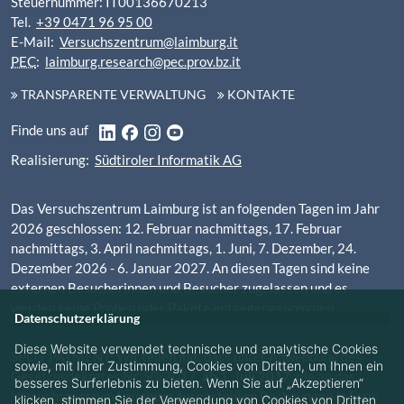
Steuernummer: IT00136670213
Tel.
+39 0471 96 95 00
E-Mail:
Versuchszentrum@laimburg.it
PEC
:
laimburg.research@pec.prov.bz.it
TRANSPARENTE VERWALTUNG
KONTAKTE
LinkedIn
Facebook
Instagram
YouTube
Finde uns auf
Realisierung:
Südtiroler Informatik AG
Das Versuchszentrum Laimburg ist an folgenden Tagen im Jahr
2026 geschlossen: 12. Februar nachmittags, 17. Februar
nachmittags, 3. April nachmittags, 1. Juni, 7. Dezember, 24.
Dezember 2026 - 6. Januar 2027. An diesen Tagen sind keine
externen Besucherinnen und Besucher zugelassen und es
werden keine Proben oder Pakete entgegengenommen.
Datenschutzerklärung
Diese Website verwendet technische und analytische Cookies
SPLIT PAYMENT: Wir teilen mit, dass unter Anwendung des
sowie, mit Ihrer Zustimmung, Cookies von Dritten, um Ihnen ein
Gesetzesdekretes Nr. 50/2017,
ab 1. Juli 2017
alle an das
besseres Surferlebnis zu bieten. Wenn Sie auf „Akzeptieren“
Versuchszentrum Laimburg ausgestellten Rechnungen in Form
klicken, stimmen Sie der Verwendung von Cookies von Dritten